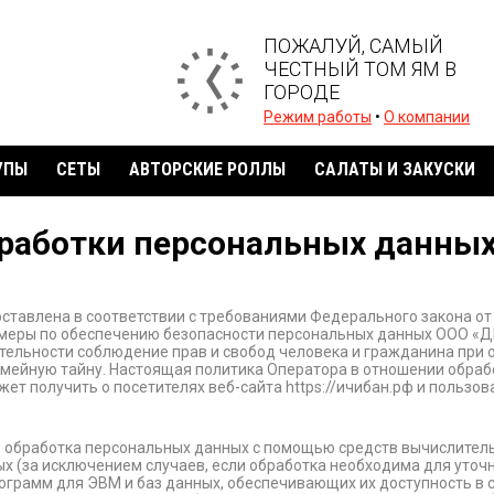
ПОЖАЛУЙ, САМЫЙ
ЧЕСТНЫЙ ТОМ ЯМ В
ГОРОДЕ
Режим работы
•
О компании
УПЫ
СЕТЫ
АВТОРСКИЕ РОЛЛЫ
САЛАТЫ И ЗАКУСКИ
бработки персональных данны
ставлена в соответствии с требованиями Федерального закона от 
меры по обеспечению безопасности персональных данных ООО «ДЕ
ельности соблюдение прав и свобод человека и гражданина при о
емейную тайну. Настоящая политика Оператора в отношении обраб
ет получить о посетителях веб-сайта https://ичибан.рф и пользо
 обработка персональных данных с помощью средств вычислитель
 (за исключением случаев, если обработка необходима для уточн
грамм для ЭВМ и баз данных, обеспечивающих их доступность в се