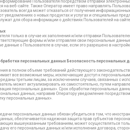
информирование Пользователя посредством отправки электронных
 на веб-сайте. Также Оператор имеет право направлять Пользова
зователь всегда может отказаться от получения информационных
 от уведомлениях о новых продуктах и услугах и специальных пре
лужат для сбора информации о действиях Пользователей на сайте,
ных
еля только в случае их заполнения и/или отправки Пользовател
оответствующие формы и/или отправляя свои персональные данные
 данные о Пользователе в случае, если это разрешено в настрой
.
ов обработки персональных данных Безопасность персональных
ения в полном объеме требований действующего законодательств
нимает все возможные меры, исключающие доступ к персональны
 переданы третьим лицам, за исключением случаев, связанных с ис
ватель может актуализировать их самостоятельно, путем направл
зация персональных данных». Срок обработки персональных данн
рсональных данных, направив Оператору уведомление посредство
тку персональных данных».
едачи персональных данных обязан убедиться в том, что иностран
данных, обеспечивается надежная защита прав субъектов персон
ечающих вышеуказанным требованиям, может осуществляться тольк
ачу его персональных данных и/или исполнения договора, сторон