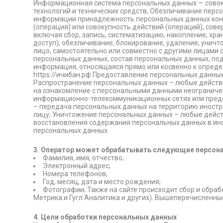
Информационная система персональных данных — совок
технологий и технических средств; Обезличивание пер
информации принадлежность персональных данных конк
(операция) или совокупность действий (операций), сов
включая сбор, запись, систематизацию, накопление, хра
доступ), обезличивание, блокирование, удаление, унич
лицо, самостоятельно или совместно с другими лицами
персональных данных, состав персональных данных, по
информация, относящаяся прямо или косвенно к опреде
https://ичибан.рф Предоставление персональных данны
Распространение персональных данных – любые действи
на ознакомление с персональными данными неограничен
информационно-телекоммуникационных сетях или предо
– передача персональных данных на территорию иностр
лицу; Уничтожение персональных данных – любые дейс
восстановления содержания персональных данных в ин
персональных данных.
3. Оператор может обрабатывать следующие персон
Фамилия, имя, отчество;
Электронный адрес;
Номера телефонов;
Год, месяц, дата и место рождения;
Фотографии; Также на сайте происходит сбор и обраб
Метрика и Гугл Аналитика и других). Вышеперечисленн
4. Цели обработки персональных данных