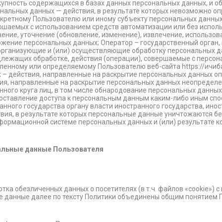
упность содержащихся в базах данных персональных данных, и 
сональных данных — действия, в результате которых невозможно о
ретному Пользователю или иному субъекту персональных данных
ершаемых с использованием средств автоматизации или без испол
нение, уточнение (обновление, изменение), извлечение, использов
тожение персональных данных; Оператор – государственный орган
 организующие и (или) осуществляющие обработку персональных 
длежащих обработке, действия (операции), совершаемые с персо
ленному или определяемому Пользователю веб-сайта https://ичиб
х – действия, направленные на раскрытие персональных данных оп
я, направленные на раскрытие персональных данных неопределен
ного круга лиц, в том числе обнародование персональных данны
ставление доступа к персональным данным каким-либо иным спо
анного государства органу власти иностранного государства, ин
твия, в результате которых персональные данные уничтожаются 
формационной системе персональных данных и (или) результате 
альные данные Пользователя
отка обезличенных данных о посетителях (в т.ч. файлов «cookie») 
ые данные далее по тексту Политики объединены общим понятием