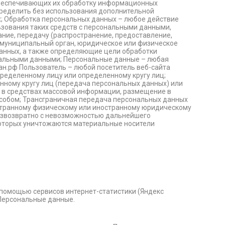
обеспечивающих их обработку информационных
пределить без использования дополнительной
; Обработка персональных данных – любое действие
ьзования таких средств с персональными данными,
ание, передачу (распространение, предоставление,
, муниципальный орган, юридическое или физическое
данных, а также определяющие цели обработки
нальными данными; Персональные данные – любая
ан.рф Пользователь – любой посетитель веб-сайта
ределенному лицу или определенному кругу лиц;
ному кругу лиц (передача персональных данных) или
х в средствах массовой информации, размещение в
собом; Трансграничная передача персональных данных
остранному физическому или иностранному юридическому
безвозвратно с невозможностью дальнейшего
которых уничтожаются материальные носители
с помощью сервисов интернет-статистики (Яндекс
 Персональные данные.