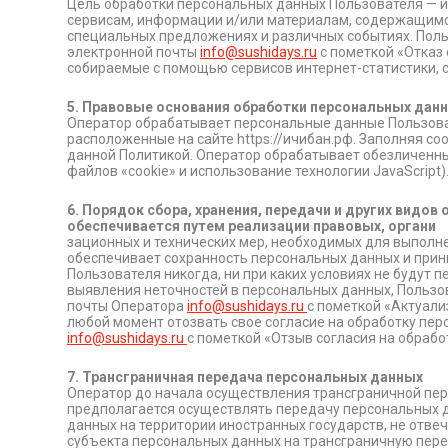
Цель обработки персональных данных Пользователя — 
сервисам, информации и/или материалам, содержащимся
специальных предложениях и различных событиях. Поль
электронной почты
info@sushidays.ru
с пометкой «Отказ
собираемые с помощью сервисов интернет-статистики, с
5. Правовые основания обработки персональных дан
Оператор обрабатывает персональные данные Пользоват
расположенные на сайте https://ичибан.рф. Заполняя с
данной Политикой. Оператор обрабатывает обезличенные
файлов «cookie» и использование технологии JavaScript)
6. Порядок сбора, хранения, передачи и других вид
обеспечивается путем реализации правовых, органи
зационных и технических мер, необходимых для выполн
обеспечивает сохранность персональных данных и при
Пользователя никогда, ни при каких условиях не будут
выявления неточностей в персональных данных, Пользо
почты Оператора
info@sushidays.ru
с пометкой «Актуали
любой момент отозвать свое согласие на обработку пе
info@sushidays.ru
с пометкой «Отзыв согласия на обрабо
7. Трансграничная передача персональных данных
Оператор до начала осуществления трансграничной пер
предполагается осуществлять передачу персональных 
данных на территории иностранных государств, не отв
субъекта персональных данных на трансграничную перед