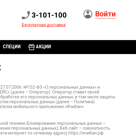
Войти
3-101-100
Бесплатная доставка
СПЕЦИИ
АКЦИИ
х
27.07.2006. №152-ФЗ «О персональных данных» и
ЙС» (далее – Оператор). Оператор ставит своей
бработке его персональных данных, в том числе защиты
отки персональных данных (далее – Политика)
вателях мобильного приложения «Ичибан»
ной техники; Блокирование персональных данных –
ения персональных данных); Веб-сайт – совокупность
ти интернет по сетевому адресу https://ичибан.рф